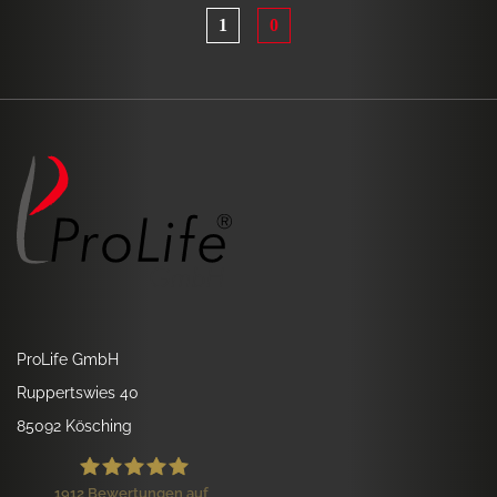
1
0
ProLife GmbH
Ruppertswies 40
85092 Kösching
1912
Bewertungen auf