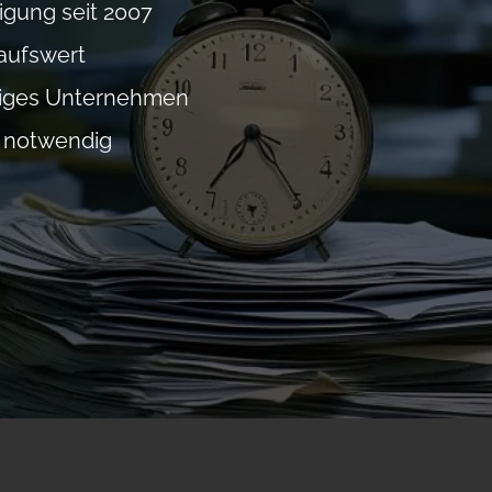
igung seit 2007
aufswert
giges Unternehmen
 notwendig