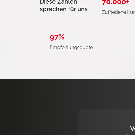
70.000+
Diese Zahlen
sprechen für uns
Zufriedene Ku
97%
Empfehlungsquote
V