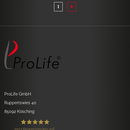
1
0
ProLife GmbH
Ruppertswies 40
85092 Kösching
1913
Bewertungen auf