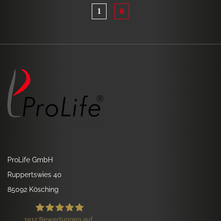
1
0
ProLife GmbH
Ruppertswies 40
85092 Kösching
1912
Bewertungen auf