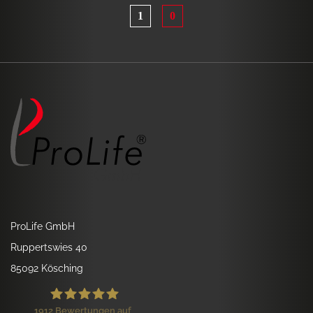
1
0
ProLife GmbH
Ruppertswies 40
85092 Kösching
1912
Bewertungen auf