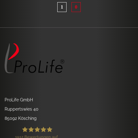
1
0
ProLife GmbH
Ruppertswies 40
85092 Kösching
1912
Bewertungen auf