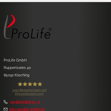
ProLife GmbH
Ruppertswies 40
85092 Kösching
1911
Bewertungen auf
ProvenExpert.com
ProLife GmbH
+49 8456 80639 - 0
Kundenbewertungen und Erfahrungen zu
ProLife GmbH
info@prolife-gmbh.de