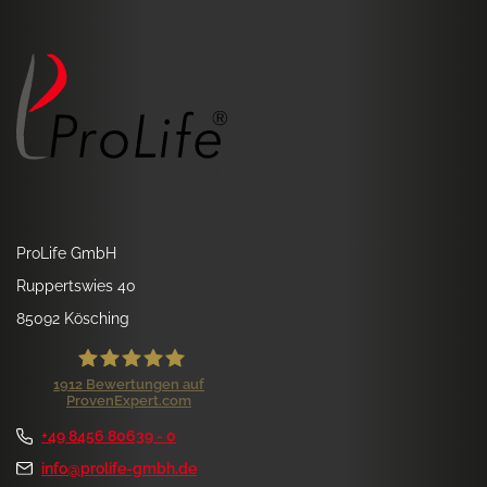
ProLife GmbH
Ruppertswies 40
85092 Kösching
1912
Bewertungen auf
ProvenExpert.com
ProLife GmbH
+49 8456 80639 - 0
Kundenbewertungen und Erfahrungen zu
ProLife GmbH
info@prolife-gmbh.de