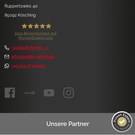
Ruppertswies 40
85092 Kösching
1912
Bewertungen auf
ProvenExpert.com
ProLife GmbH
+49 8456 80639 - 0
Kundenbewertungen und Erfahrungen zu
ProLife GmbH
info@prolife-gmbh.de
+49 151 57709423
SEHR GUT
99%
Empfehlungen auf
ProvenExpert.com
4,84 / 5,00
1.172
740
Bewertungen auf
Bewertungen von 7
ProvenExpert.com
anderen Quellen
SEHR GUT
Blick aufs ProvenExpert-Profil werfen
Unsere Partner
1k+ Kundenbewertungen
Authentizität
6.8.2026