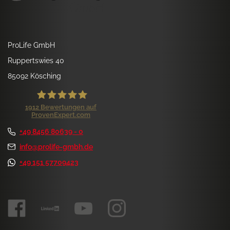
ProLife GmbH
Ruppertswies 40
85092 Kösching
1912
Bewertungen auf
ProvenExpert.com
ProLife GmbH
+49 8456 80639 - 0
Kundenbewertungen und Erfahrungen zu
ProLife GmbH
info@prolife-gmbh.de
+49 151 57709423
SEHR GUT
99%
Empfehlungen auf
ProvenExpert.com
4,84 / 5,00
1.172
740
Bewertungen auf
Bewertungen von 7