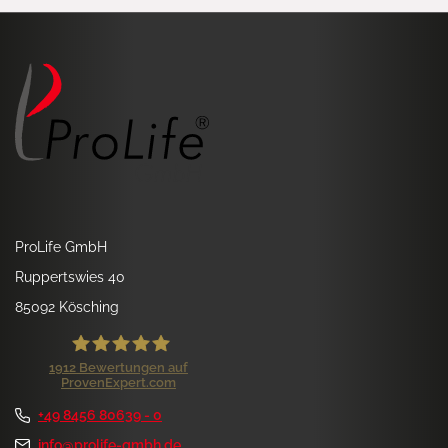
ProLife GmbH
Ruppertswies 40
85092 Kösching
1912
Bewertungen auf
ProvenExpert.com
ProLife GmbH
+49 8456 80639 - 0
Kundenbewertungen und Erfahrungen zu
ProLife GmbH
info@prolife-gmbh.de