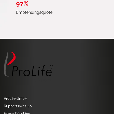
97%
Empfehlungsquote
ProLife GmbH
Ruppertswies 40
85092 Kösching