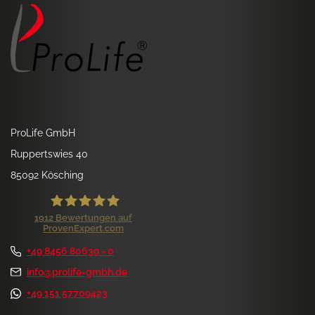
ProLife GmbH
Ruppertswies 40
85092 Kösching
1912
Bewertungen auf
ProvenExpert.com
ProLife GmbH
+49 8456 80639 - 0
Kundenbewertungen und Erfahrungen zu
ProLife GmbH
info@prolife-gmbh.de
+49 151 57709423
SEHR GUT
99%