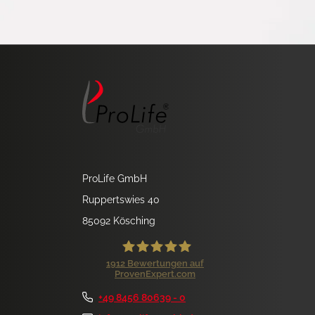
ProLife GmbH
Ruppertswies 40
85092 Kösching
1912
Bewertungen auf
ProvenExpert.com
ProLife GmbH
+49 8456 80639 - 0