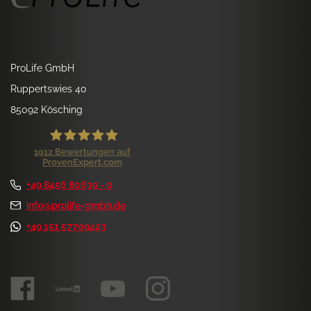
ProLife GmbH
Ruppertswies 40
85092 Kösching
1912
Bewertungen auf
ProvenExpert.com
ProLife GmbH
+49 8456 80639 - 0
Kundenbewertungen und Erfahrungen zu
ProLife GmbH
info@prolife-gmbh.de
+49 151 57709423
SEHR GUT
99%
Empfehlungen auf
ProvenExpert.com
4,84 / 5,00
1.172
740